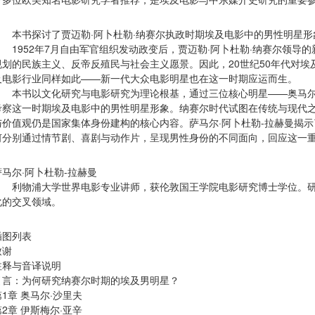
本书探讨了贾迈勒·阿卜杜勒·纳赛尔执政时期埃及电影中的男性明星形
1952年7月自由军官组织发动政变后，贾迈勒·阿卜杜勒·纳赛尔领导
规划的民族主义、反帝反殖民与社会主义愿景。因此，20世纪50年代对
及电影行业同样如此——新一代大众电影明星也在这一时期应运而生。
本书以文化研究与电影研究为理论根基，通过三位核心明星——奥马尔·
考察这一时期埃及电影中的男性明星形象。纳赛尔时代试图在传统与现代
与价值观仍是国家集体身份建构的核心内容。萨马尔·阿卜杜勒-拉赫曼揭
何分别通过情节剧、喜剧与动作片，呈现男性身份的不同面向，回应这一
萨马尔·阿卜杜勒-拉赫曼
利物浦大学世界电影专业讲师，获伦敦国王学院电影研究博士学位。研
化的交叉领域。
插图列表
致谢
注释与音译说明
引言：为何研究纳赛尔时期的埃及男明星？
第1章 奥马尔·沙里夫
第2章 伊斯梅尔·亚辛