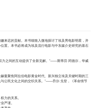
）
）
且姗姗来迟的贡献。本书细致入微地探讨了埃及男电影明星，并
心位置。本书必将成为埃及流行电影与中东媒介史研究的基石
权力之间的互动提供了全新见解。”——斯蒂芬·冈德尔，华威
-拉赫曼聚焦阿拉伯电影黄金时代、新兴独立埃及关键时期的三
与公民文化之间的交织关系。”——乔尔·戈登，《革命情节
、权力的关系。
专业严谨。
参考著作。