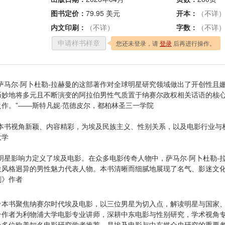
图书定价：
79.95 美元
开本：
（不详
内文印刷：
（不详）
字数：
（不详
您还未登录，请
登录
后再进行操作。
申请样书样章
“萨马尔·阿卜杜勒-拉赫曼的这部著作对全球明星研究领域做出了开创性
巧妙地将多元且不断演变的阿拉伯男性气质置于纳赛尔政权相关话语的核
之作。”——斯特凡妮·范德皮尔，都柏林圣三一学院
“本书视角新颖、内容精彩，为埃及民族主义、性别关系，以及电影行业与
大学
“明星影响力定义了埃及电影。在众多电影传奇人物中，萨马尔·阿卜杜勒
位风格迥异的男性魅力代表人物。本书清晰而细腻地展现了名气、影迷文化
剧》作者
★本书聚焦纳赛尔时代埃及电影，以三位男星为切入点，解读明星与国家
★作者为利物浦大学电影专业讲师，深耕中东电影与性别研究，学术视角
★多位欧美知名电影研究学者推荐，是埃及电影与中东媒介史研究的重要