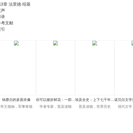
第3章 法里德·绍基
尾声
附录
参考文献
索引
纳赛尔的多面肖像
你可以摧折鲜花：一部…
埃及全史：上下七千年…
诺贝尔文学
帝王领袖，军事将领
学者专家，普及读物
普及读物，世界历史
现代文学