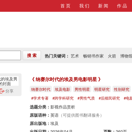
首 页
我 们
新 闻
作 品
热门关键词：
艺术
畅销书作家
火箭
博物
搜 索
《 纳赛尔时代的埃及男电影明星 》
纳赛尔时代
埃及电影
男性明星
明星研究
性别研究
分享
#学术专著
#跨学科研究
#男性气质
#后殖民研究
#电
选题分类：
影视作品赏析
原版语种：
英语
（可提供图书翻译服务）
原出版地：
埃及
出版日期：
2026年04月
页数：
260页