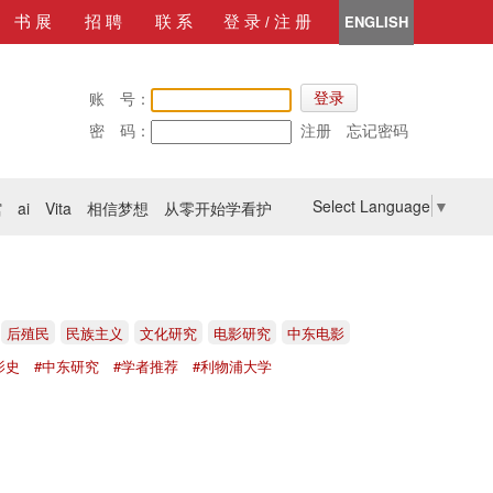
ENGLISH
书 展
招 聘
联 系
登 录
注 册
/
账 号：
登录
密 码：
注册
忘记密码
Select Language
▼
馆
ai
Vita
相信梦想
从零开始学看护
后殖民
民族主义
文化研究
电影研究
中东电影
影史
#中东研究
#学者推荐
#利物浦大学