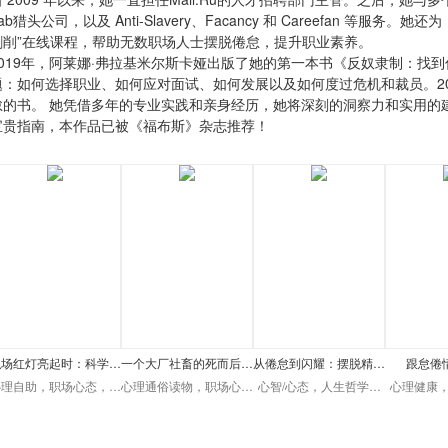
ab猎头公司，以及 Anti-Slavery、Facancy 和 Careefan
剥削”在线课程，帮助无数职场人士摆脱倦怠，提升职业素养。
2019年，阿莱娜·弗拉基米尔斯卡娅出版了她的第一本书《反奴隶制：找
题：如何选择职业、如何应对面试、如何发展以及如何度过危机和裁员。2
怠的书。 她凭借多年的专业实践和亲身经历，她将深刻的洞察力和实用的
宝贵指南，本作品已被《福布斯》杂志推荐！
职场红灯亮起时：科学…
一个大厂社畜的死而后…
从倦怠到闪耀：摆脱精…
跟怠倦情
心理自助，职场心态，…
心理通俗读物，职场心…
心智/心态，人生哲学…
心理健康，