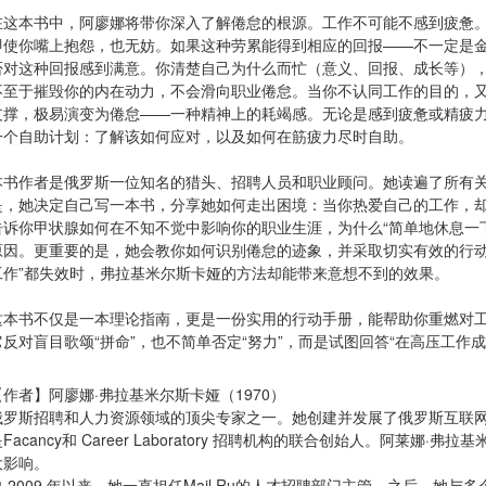
在这本书中，阿廖娜将带你深入了解倦怠的根源。工作不可能不感到疲惫
即使你嘴上抱怨，也无妨。如果这种劳累能得到相应的回报——不一定是
否对这种回报感到满意。你清楚自己为什么而忙（意义、回报、成长等）
不至于摧毁你的内在动力，不会滑向职业倦怠。当你不认同工作的目的，又
支撑，极易演变为倦怠——一种精神上的耗竭感。无论是感到疲惫或精疲
一个自助计划：了解该如何应对，以及如何在筋疲力尽时自助。
本书作者是俄罗斯一位知名的猎头、招聘人员和职业顾问。她读遍了所有
是，她决定自己写一本书，分享她如何走出困境：当你热爱自己的工作，
告诉你甲状腺如何在不知不觉中影响你的职业生涯，为什么“简单地休息一
原因。更重要的是，她会教你如何识别倦怠的迹象，并采取切实有效的行动
工作”都失效时，弗拉基米尔斯卡娅的方法却能带来意想不到的效果。
这本书不仅是一本理论指南，更是一份实用的行动手册，能帮助你重燃对
它反对盲目歌颂“拼命”，也不简单否定“努力”，而是试图回答“在高压工作成
【作者】阿廖娜·弗拉基米尔斯卡娅（1970）
俄罗斯招聘和人力资源领域的顶尖专家之一。她创建并发展了俄罗斯互联网上最大的招聘
是Facancy和 Career Laboratory 招聘机构的联合创始人。阿
大影响。
自 2009 年以来，她一直担任Mail.Ru的人才招聘部门主管。之后，她与多个