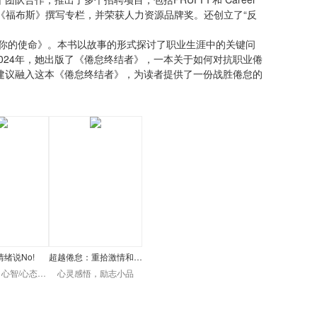
 等服务。她还为《福布斯》撰写专栏，并荣获人力资源品牌奖。还创立了“反
到你的使命》。本书以故事的形式探讨了职业生涯中的关键问
024年，她出版了《倦怠终结者》，一本关于如何对抗职业倦
建议融入这本《倦怠终结者》，为读者提供了一份战胜倦怠的
绪说No!
超越倦怠：重拾激情和…
心智/心态…
心灵感悟，励志小品