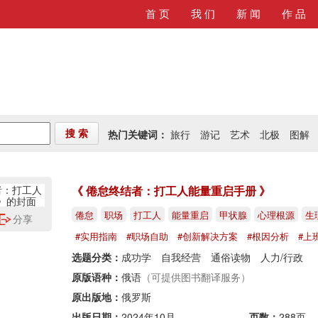
首 页
我 们
新 闻
作 品
热门关键词：
旅行
游记
艺术
北极
图解
搜 索
《 倦怠终结者：打工人能量重启手册 》
倦怠
职场
打工人
能量重启
甲状腺
心理根源
生
分享
#实用指南
#职场自助
#创新解决方案
#根因分析
#上
选题分类：
成功学
自我经营
通俗读物
人力/行政
原版语种：
俄语
（可提供图书翻译服务）
原出版地：
俄罗斯
出版日期：
2024年10月
页数：
288页