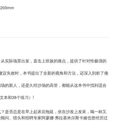
×200mm
）
，从实际场景出发，直击上班族的痛点，提供了针对性极强的
等建议失效时，本书提出了全新的视角和方法，还深入剖析了倦
职场的新人，还是久经沙场的高管，都能从这本书中找到适合
本和38个练习）!
气？是否总是在早上起床后拖延，坐在沙发上发呆，喝一杯又
顾问、猎头和招聘专家阿廖娜·弗拉基米尔斯卡娅也曾经历过
。