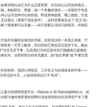
。如果你明白自己为什么过度劳累，并且内心认同这种做法，
金钱，例如职位、赞扬，或一个有趣的项目——关键在于你是
，内心认可这种付出的价值。即使身体疲惫、嘴上抱怨，它也
无法退出（受限于现实条件），这时劳累就失去了“意义”的
力竭？两者都可以克服——你只需要认清自己的状况，并制定
关于如何克服职业倦怠的书籍，却发现没有一本真正有效。于
却突然有一天早上醒来，意识到自己再也无法坚持下去。她会
下”往往无济于事，以及我们为何总是对自己隐瞒真正疲惫的
来应对。当那些西方的常见建议，如“设定界限”或“不要过度
工作的热情，找回心理状态、工作意义与自我保全的平衡——
为常态的今天，人如何保持自己不‘坏掉’”。
资源平台：Rabota.ru 和 Rabota@Mail.ru。也
莱娜·弗拉基米尔斯卡娅对俄罗斯的招聘行业发展和职业生涯理念产生了重
团队合作，推出了多个招聘项目，包括PRUFFI 和 Career