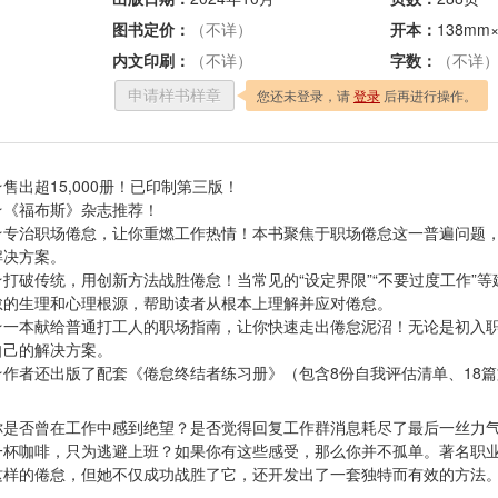
图书定价：
（不详）
开本：
138mm
内文印刷：
（不详）
字数：
（不详
您还未登录，请
登录
后再进行操作。
申请样书样章
★售出超15,000册！已印制第三版！
★《福布斯》杂志推荐！
★专治职场倦怠，让你重燃工作热情！本书聚焦于职场倦怠这一普遍问题
解决方案。
★打破传统，用创新方法战胜倦怠！当常见的“设定界限”“不要过度工作”
怠的生理和心理根源，帮助读者从根本上理解并应对倦怠。
★一本献给普通打工人的职场指南，让你快速走出倦怠泥沼！无论是初入
自己的解决方案。
★作者还出版了配套《倦怠终结者练习册》（包含8份自我评估清单、18篇文
你是否曾在工作中感到绝望？是否觉得回复工作群消息耗尽了最后一丝力
一杯咖啡，只为逃避上班？如果你有这些感受，那么你并不孤单。著名职业
这样的倦怠，但她不仅成功战胜了它，还开发出了一套独特而有效的方法