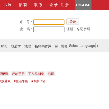
ENGLISH
书 展
招 聘
联 系
登 录
注 册
/
账 号：
登录
密 码：
注册
忘记密码
Select Language
▼
时间
地质学
地理
畅销书作家
ai
博物馆
火箭
理根源
行动手册
工作群消息
拖延
班族受众
#生活平衡
#专家作者