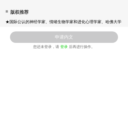
版权推荐
★国际公认的神经学家、情绪生物学家和进化心理学家、哈佛大学
研究学者和犹他大学神经科学助理教授、前辉瑞全球研发部全球成
果研究总监吉恩·华伦斯坦博士作品！
申请内文
★这本书以引人入胜且通俗易懂的方式探索了“快乐”这件事在我们
您还未登录，请
登录
后再进行操作。
的生活和人类历史中的作用，解释了通过五种感官（味觉、触觉、
嗅觉、视觉、听觉）的进化如何塑造着智人的进化、情绪、心理、
感受，以及我们的现代生活中那些或令人欣喜、或令人困惑的行为
与文化。
★为什么快乐会存在？当华伦斯坦在进化的背景下提出这个问题
时，答案揭示了一种新的世界观的框架，这种世界观正开始改变我
们对人性的看法。这本书充满了对人类行为的精彩见解，它将挑战
你的先入之见，让你对追求快乐的动力有新的理解。
封面文案
在这本书中，先驱神经生物学家吉恩·华伦斯坦带你踏上一段令人