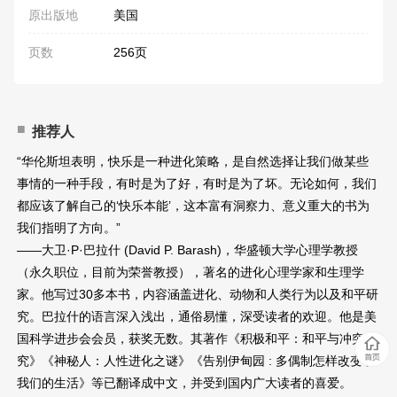
原出版地
美国
页数
256页
推荐人
“华伦斯坦表明，快乐是一种进化策略，是自然选择让我们做某些
事情的一种手段，有时是为了好，有时是为了坏。无论如何，我们
都应该了解自己的‘快乐本能’，这本富有洞察力、意义重大的书为
我们指明了方向。”
——大卫·P·巴拉什 (David P. Barash)，华盛顿大学心理学教授
（永久职位，目前为荣誉教授），著名的进化心理学家和生理学
家。他写过30多本书，内容涵盖进化、动物和人类行为以及和平研
究。巴拉什的语言深入浅出，通俗易懂，深受读者的欢迎。他是美
国科学进步会会员，获奖无数。其著作《积极和平：和平与冲突研
究》《神秘人：人性进化之谜》《告别伊甸园 : 多偶制怎样改变了
我们的生活》等已翻译成中文，并受到国内广大读者的喜爱。