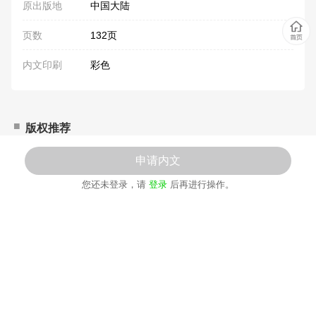
原出版地
中国大陆
页数
132页
内文印刷
彩色
版权推荐
★该系列已畅销超100,000册！荣获中国河南省科学普及成果奖、
申请内文
中国河南省“百千万科普工程”优秀原创科普作品奖！
您还未登录，请
登录
后再进行操作。
★鲁迅文学奖、冰心儿童图书奖获得者谭旭东作序推荐！
★童话与科普的绝妙结合，故事创作角度新颖、构思巧妙，以各种
动物和植物作为主人公，结合它们的特点，为读者呈现出丰富多彩
的科普故事，不仅能提升小朋友对动物植物的热爱，还能帮助小朋
友打开对科学的认知之门！
本系列共4册：《1蚂蚁搬家》《2海马爸爸找儿子》《3我不是坏
蛋》《4小龙虾捕盗记》