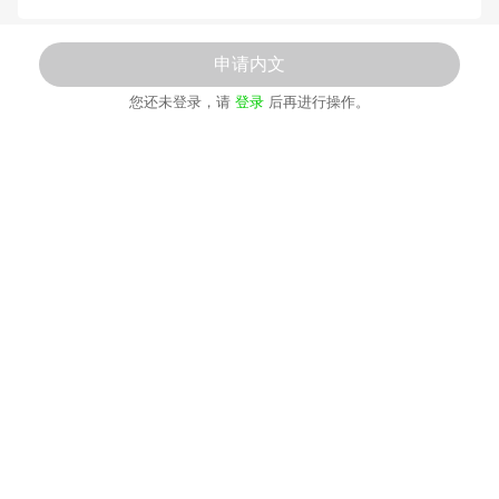
申请内文
版权推荐
您还未登录，请
登录
后再进行操作。
★本书荣获意大利最高文学奖斯特雷加奖！在意大利售出23万+！
★意大利当代文学代表作家达契亚·玛拉依妮作品！达契亚·玛拉依
妮的多部作品已授权中国出版！
★可提供英文全文翻译。
内容简介
对于一个孩子来说黑暗是什么呢？
当信任戏剧性地转变成恐惧，另一个孩子的形象在他的注视下
悄悄出现时；当一个尚未发育成熟的身体在遇到构成成人性行为的
不可理解和神秘的东西时。有没有可能在不杀死孩子的情况下抹去
这黑暗？
十二个故事讲述了针对儿童和青少年的暴力行为。