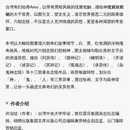
台湾奇幻绘师Amo，以带有黑暗风格的优雅笔触，描绘神魔魑魅魍
魉的大千世界。以图引文，望文生义，道尽世界善恶二元的因果循
环。六朝志怪，不仅是古人充沛情感的异想，更是各种渴望的寄发
窗口。
本书以大幅绘图重现六朝奇幻故事情节，白、黑、红色调的冷艳瑰
奇画风，堆栈衬托六朝志怪幻想精神，图文相辅勾勒出质朴文字后
的浪漫异想。撷自《列异传》、《搜神记》、《幽明录》、《齐谐
记》、《述异记》、《冥祥记》、《冤魂志》、《录异传》、《杂
鬼神志怪》等十三部著名志怪作品，依照每篇特性，划分出
「神」、「鬼」、「人」等三界异事，透过绘画、文字与延伸背
景，让你一头栽进古典奇幻的灵异世界。
作者介绍
许汝纮（作者）：台湾中央大学毕业，曾任震旦集团杂志社总编
辑、锦绣出版集团文库出版公司总编辑兼营销企划总监、云门咖啡
营销总监。