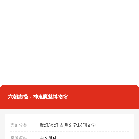
六朝志怪：神鬼魔魅博物馆
选题分类
魔幻/玄幻
,
古典文学
,
民间文学
原版语种
中文繁体