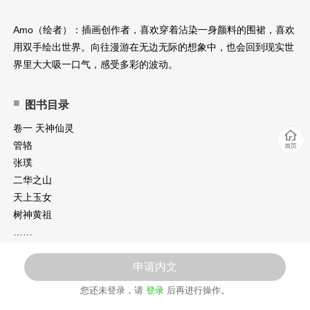
Amo（绘者）：插画创作者，喜欢穿着沾染一身颜料的围裙，喜欢
用双手绘出世界。向往漫游在无边无际的想象中，也会回到现实世
界里大大吸一口气，感受多彩的波动。
图书目录
卷一 天神仙灵
管辂
张璞
二华之山
天上玉女
树神黄祖
……
卷二 妖魔鬼怪
申请内文
宋大贤
您还未登录，请
登录
后再进行操作。
定伯卖鬼