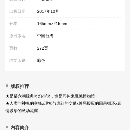
出版日期
2017年10月
开本
165mm×215mm
原出版地
中国台湾
页数
272页
内文印刷
彩色
版权推荐
★是部六朝经典奇幻小说，也是间神鬼魔魅博物馆！
★人类与神鬼的交锋x现实与虚幻的交媾x善恶报应的因果循环x真
情诚挚的激动流露！
内容简介